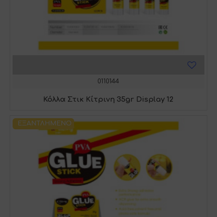
0110144
Κόλλα Στικ Κίτρινη 35gr Display 12
ΕΞΑΝΤΛΗΜΈΝΟ