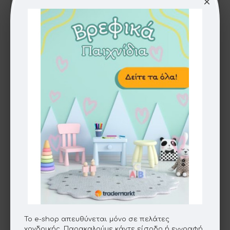
HOT
0110169
Κόλλα Στικ Pastel 25gr Display 20
Το e-shop απευθύνεται μόνο σε πελάτες
χονδρικής. Παρακαλούμε κάντε είσοδο ή εγγραφή