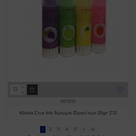
0077315
Κόλλα Στικ Με Άρωμα Φρούτων 25gr Σ12
1
2
3
4
5