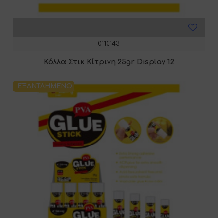
0110143
Κόλλα Στικ Κίτρινη 25gr Display 12
ΕΞΑΝΤΛΗΜΈΝΟ