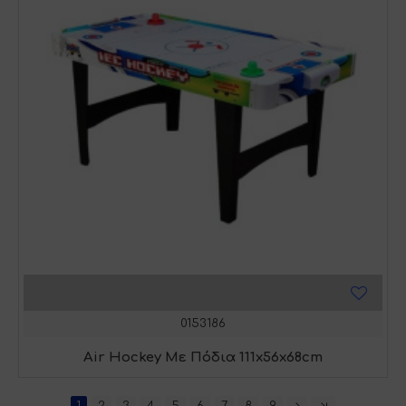
0153186
Air Hockey Με Πόδια 111x56x68cm
1
2
3
4
5
6
7
8
9