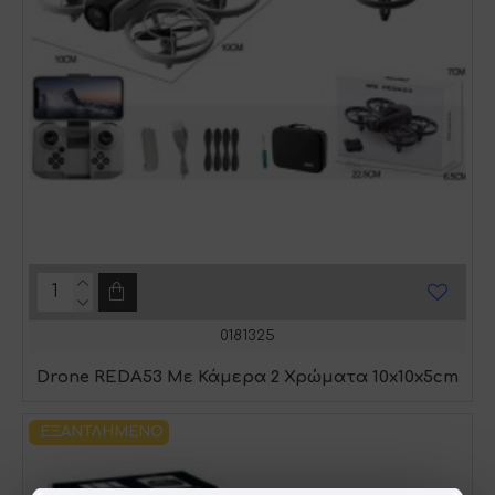
0181325
Drone REDA53 Με Κάμερα 2 Χρώματα 10x10x5cm
ΕΞΑΝΤΛΗΜΈΝΟ